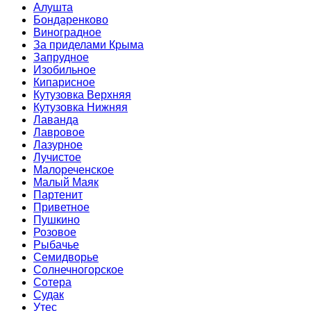
Алушта
Бондаренково
Виноградное
За приделами Крыма
Запрудное
Изобильное
Кипарисное
Кутузовка Верхняя
Кутузовка Нижняя
Лаванда
Лавровое
Лазурное
Лучистое
Малореченское
Малый Маяк
Партенит
Приветное
Пушкино
Розовое
Рыбачье
Семидворье
Солнечногорское
Сотера
Судак
Утес