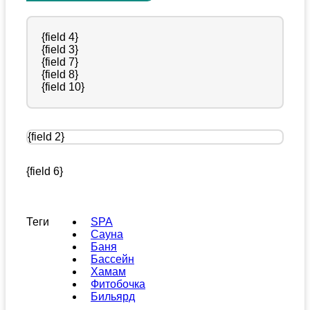
{field 4}
{field 3}
{field 7}
{field 8}
{field 10}
{field 2}
{field 6}
Теги
SPA
Сауна
Баня
Бассейн
Хамам
Фитобочка
Бильярд