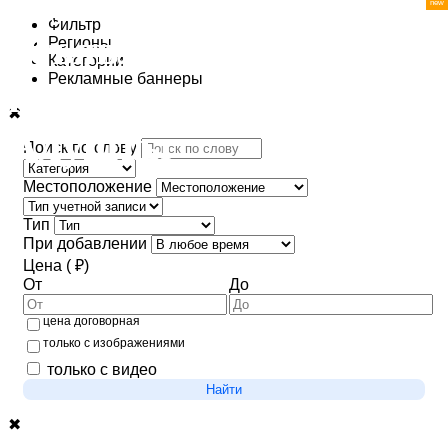
Фильтр
Регионы
Категории
Рекламные баннеры
✖
Поиск по слову
Местоположение
Тип
При добавлении
Цена ( ₽)
От
До
цена договорная
только с изображениями
только с видео
Найти
✖