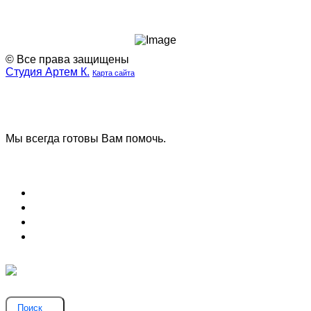
© Все права защищены
Студия Артем К.
Карта сайта
Наша
Наш
группа
телеграмм
ВК
канал
Мы всегда готовы Вам помочь.
Задать вопрос
Блог (Новости)
Договор оферты
Соглашение на обработку данных
Вопрос и ответ
Поиск