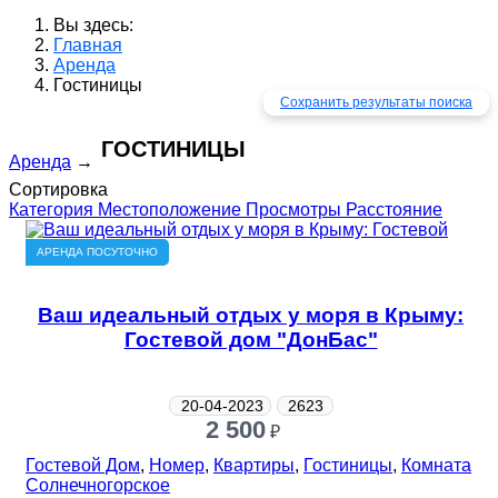
Вы здесь:
Главная
Аренда
Гостиницы
Сохранить результаты поиска
ГОСТИНИЦЫ
Аренда
→
Сортировка
Категория
Местоположение
Просмотры
Расстояние
АРЕНДА ПОСУТОЧНО
Ваш идеальный отдых у моря в Крыму:
Гостевой дом "ДонБас"
20-04-2023
2623
2 500
₽
Гостевой Дом
,
Номер
,
Квартиры
,
Гостиницы
,
Комната
Солнечногорское