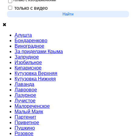
только с изображениями
только с видео
Найти
✖
Алушта
Бондаренково
Виноградное
За приделами Крыма
Запрудное
Изобильное
Кипарисное
Кутузовка Верхняя
Кутузовка Нижняя
Лаванда
Лавровое
Лазурное
Лучистое
Малореченское
Малый Маяк
Партенит
Приветное
Пушкино
Розовое