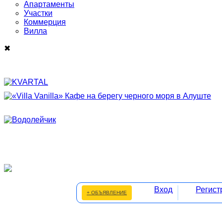
Апартаменты
Участки
Коммерция
Виллa
✖
Вход
Регист
+ ОБЪЯВЛЕНИЕ