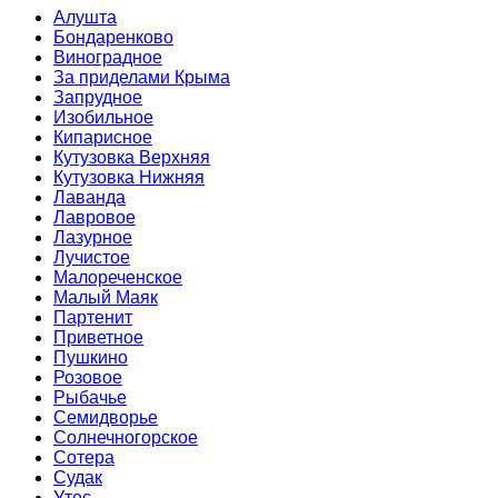
Алушта
Бондаренково
Виноградное
За приделами Крыма
Запрудное
Изобильное
Кипарисное
Кутузовка Верхняя
Кутузовка Нижняя
Лаванда
Лавровое
Лазурное
Лучистое
Малореченское
Малый Маяк
Партенит
Приветное
Пушкино
Розовое
Рыбачье
Семидворье
Солнечногорское
Сотера
Судак
Утес