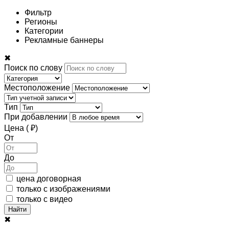
Фильтр
Регионы
Категории
Рекламные баннеры
✖
Поиск по слову
Местоположение
Тип
При добавлении
Цена ( ₽)
От
До
цена договорная
только с изображениями
только с видео
Найти
✖