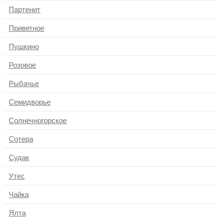
Партенит
Приветное
Пушкино
Розовое
Рыбачье
Семидворье
Солнечногорское
Сотера
Судак
Утес
Чайка
Ялта