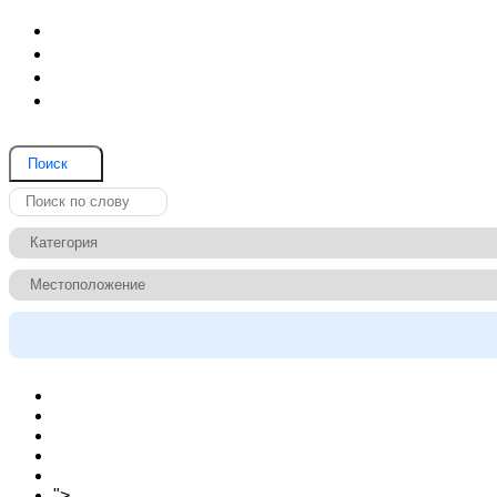
Блог (Новости)
Договор оферты
Соглашение на обработку данных
Вопрос и ответ
Поиск
Новости сайта
Вопросы
Объявления на карте
Тарифы
Контакты
">
Как зарегистрироваться