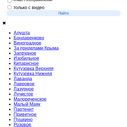
только с изображениями
только с видео
Найти
✖
Алушта
Бондаренково
Виноградное
За приделами Крыма
Запрудное
Изобильное
Кипарисное
Кутузовка Верхняя
Кутузовка Нижняя
Лаванда
Лавровое
Лазурное
Лучистое
Малореченское
Малый Маяк
Партенит
Приветное
Пушкино
Розовое