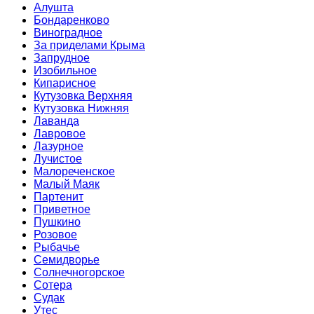
Алушта
Бондаренково
Виноградное
За приделами Крыма
Запрудное
Изобильное
Кипарисное
Кутузовка Верхняя
Кутузовка Нижняя
Лаванда
Лавровое
Лазурное
Лучистое
Малореченское
Малый Маяк
Партенит
Приветное
Пушкино
Розовое
Рыбачье
Семидворье
Солнечногорское
Сотера
Судак
Утес