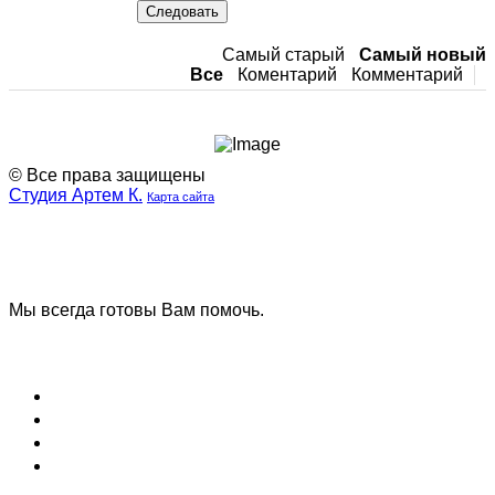
Следовать
Самый старый
Самый новый
Все
Коментарий
Комментарий
© Все права защищены
Студия Артем К.
Карта сайта
Наша
Наш
группа
телеграмм
ВК
канал
Мы всегда готовы Вам помочь.
Задать вопрос
Блог (Новости)
Договор оферты
Соглашение на обработку данных
Вопрос и ответ