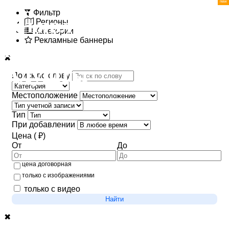
Фильтр
Регионы
Категории
Рекламные баннеры
✖
Поиск по слову
Местоположение
Тип
При добавлении
Цена ( ₽)
От
До
цена договорная
только с изображениями
только с видео
Найти
✖