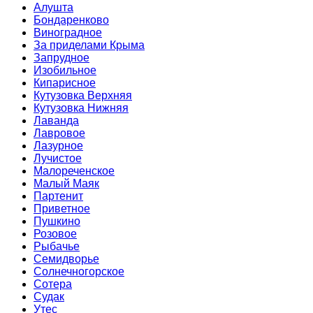
Алушта
Бондаренково
Виноградное
За приделами Крыма
Запрудное
Изобильное
Кипарисное
Кутузовка Верхняя
Кутузовка Нижняя
Лаванда
Лавровое
Лазурное
Лучистое
Малореченское
Малый Маяк
Партенит
Приветное
Пушкино
Розовое
Рыбачье
Семидворье
Солнечногорское
Сотера
Судак
Утес