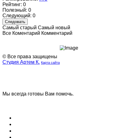
Рейтинг:
0
Полезный:
0
Следующий:
0
Следовать
Самый старый
Самый новый
Все
Коментарий
Комментарий
© Все права защищены
Студия Артем К.
Карта сайта
Наша
Наш
группа
телеграмм
ВК
канал
Мы всегда готовы Вам помочь.
Задать вопрос
Блог (Новости)
Договор оферты
Соглашение на обработку данных
Вопрос и ответ