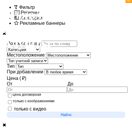
Фильтр
Регионы
Категории
Рекламные баннеры
✖
Поиск по слову
Местоположение
Тип
При добавлении
Цена ( ₽)
От
До
цена договорная
только с изображениями
только с видео
Найти
✖