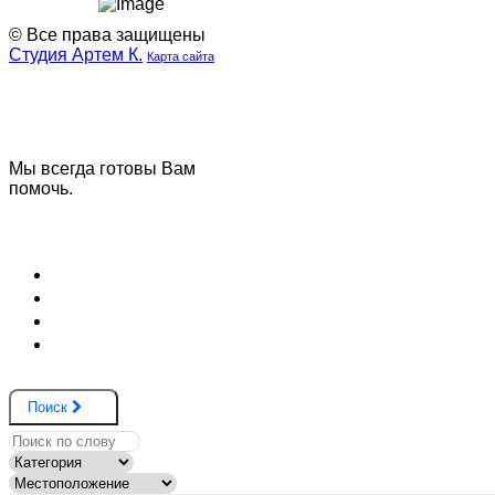
© Все права защищены
Студия Артем К.
Карта сайта
Наша
Наш
группа
телеграмм
ВК
канал
Мы всегда готовы Вам
помочь.
Задать вопрос
Блог (Новости)
Договор оферты
Соглашение на обработку данных
Вопрос и ответ
Поиск