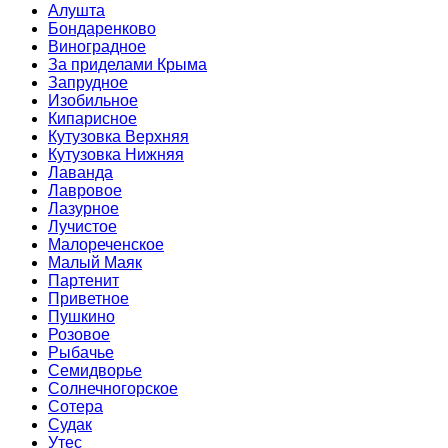
Алушта
Бондаренково
Виноградное
За приделами Крыма
Запрудное
Изобильное
Кипарисное
Кутузовка Верхняя
Кутузовка Нижняя
Лаванда
Лавровое
Лазурное
Лучистое
Малореченское
Малый Маяк
Партенит
Приветное
Пушкино
Розовое
Рыбачье
Семидворье
Солнечногорское
Сотера
Судак
Утес