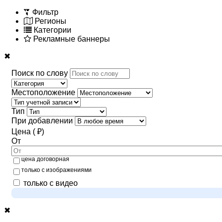
Фильтр
Регионы
Категории
Рекламные баннеры
✖
Поиск по слову
Местоположение
Тип
При добавлении
Цена ( ₽)
От
цена договорная
только с изображениями
только с видео
✖