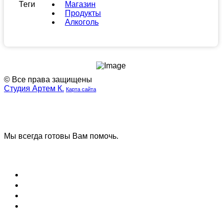
Теги
Магазин
Продукты
Алкоголь
© Все права защищены
Студия Артем К.
Карта сайта
Наша
Наш
группа
телеграмм
ВК
канал
Мы всегда готовы Вам помочь.
Задать вопрос
Блог (Новости)
Договор оферты
Соглашение на обработку данных
Вопрос и ответ