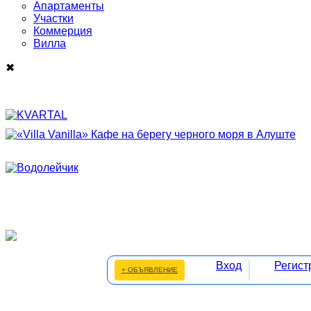
Апартаменты
Участки
Коммерция
Виллa
✖
Вход
Регист
+ ОБЪЯВЛЕНИЕ