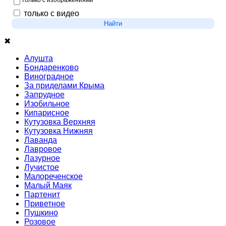
только с изображениями
только с видео
Найти
✖
Алушта
Бондаренково
Виноградное
За приделами Крыма
Запрудное
Изобильное
Кипарисное
Кутузовка Верхняя
Кутузовка Нижняя
Лаванда
Лавровое
Лазурное
Лучистое
Малореченское
Малый Маяк
Партенит
Приветное
Пушкино
Розовое