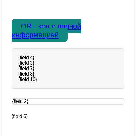
QR - код с полной
информацией
{field 4}
{field 3}
{field 7}
{field 8}
{field 10}
{field 2}
{field 6}