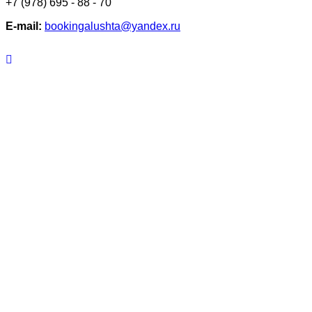
+7 (978) 695 - 88 - 70
Е-mail:
bookingalushta@yandex.ru