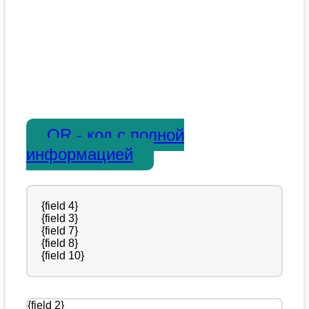
QR - код с полной
информацией
{field 4}
{field 3}
{field 7}
{field 8}
{field 10}
{field 2}