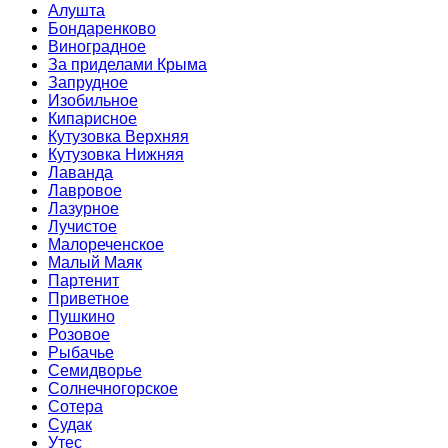
Алушта
Бондаренково
Виноградное
За приделами Крыма
Запрудное
Изобильное
Кипарисное
Кутузовка Верхняя
Кутузовка Нижняя
Лаванда
Лавровое
Лазурное
Лучистое
Малореченское
Малый Маяк
Партенит
Приветное
Пушкино
Розовое
Рыбачье
Семидворье
Солнечногорское
Сотера
Судак
Утес