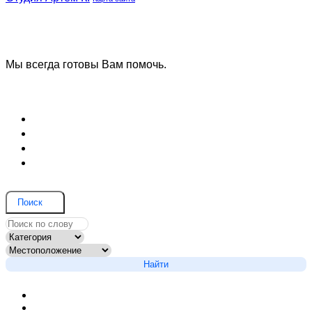
Наша
Наш
группа
телеграмм
ВК
канал
Мы всегда готовы Вам помочь.
Задать вопрос
Блог (Новости)
Договор оферты
Соглашение на обработку данных
Вопрос и ответ
Поиск
Найти
Новости сайта
Вопросы