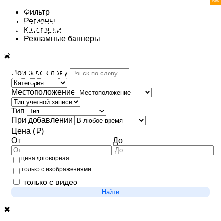
Фильтр
Регионы
Категории
Рекламные баннеры
✖
Поиск по слову
Местоположение
Тип
При добавлении
Цена ( ₽)
От
До
цена договорная
только с изображениями
только с видео
Найти
✖