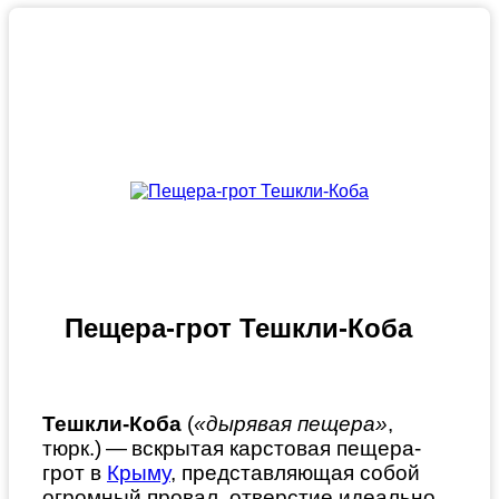
Пещера-грот Тешкли-Коба
Тешкли-Коба
(
«дырявая пещера»
,
тюрк.) — вскрытая карстовая пещера-
грот в
Крыму
, представляющая собой
огромный провал, отверстие идеально