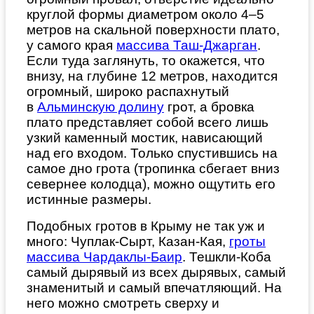
круглой формы диаметром около 4–5
метров на скальной поверхности плато,
у самого края
массива Таш-Джарган
.
Если туда заглянуть, то окажется, что
внизу, на глубине 12 метров, находится
огромный, широко распахнутый
в
Альминскую долину
грот, а бровка
плато представляет собой всего лишь
узкий каменный мостик, нависающий
над его входом. Только спустившись на
самое дно грота (тропинка сбегает вниз
севернее колодца), можно ощутить его
истинные размеры.
Подобных гротов в Крыму не так уж и
много: Чуплак-Сырт, Казан-Кая,
гроты
массива Чардаклы-Баир
. Тешкли-Коба
самый дырявый из всех дырявых, самый
знаменитый и самый впечатляющий. На
него можно смотреть сверху и