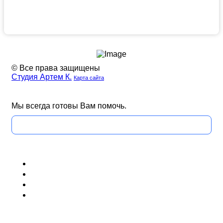
© Все права защищены
Студия Артем К.
Карта сайта
Наша
Наш
Мы всегда готовы Вам помочь.
группа
телеграмм
ВК
канал
Задать вопрос
Блог (Новости)
Договор оферты
Соглашение на обработку данных
Вопрос и ответ