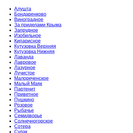
Алушта
Бондаренково
Виноградное
За приделами Крыма
Запрудное
Изобильное
Кипарисное
Кутузовка Верхняя
Кутузовка Нижняя
Лаванда
Лавровое
Лазурное
Лучистое
Малореченское
Малый Маяк
Партенит
Приветное
Пушкино
Розовое
Рыбачье
Семидворье
Солнечногорское
Сотера
Судак