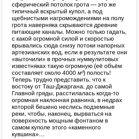
сферический потолок грота — это же
типичный вскрытый купол, а под
щебнистыми нагромождениями на полу
грота наверняка скрываются древние
питающие каналы. Можно только гадать,
с какой огромной силой и скоростью
врывались сюда снизу потоки напорных
артезианских вод, если в результате они
«выточили» в прочных нуммулитовых
известняках такую огромную (её объём
составляет около 4000
м³
) полость!
Теперь трудно представить, что к
востоку от Таш-Джаргана, до самой
Главной гряды, расстилалась когда-то
огромная наклонная равнина, в недрах
которой бешено неслись подземные
реки, чтобы, наконец, вырваться на
поверхность мощным фонтаном в
самом куполе этого «каменного
кувшина»…