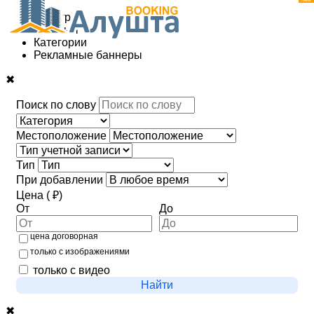
Фильтр
Регионы
Категории
Рекламные баннеры
✖
Поиск по слову
Местоположение
Тип
При добавлении
Цена ( ₽)
От
До
цена договорная
только с изображениями
только с видео
Найти
✖