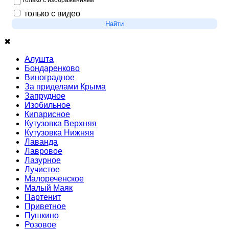
только с изображениями
только с видео
Найти
✖
Алушта
Бондаренково
Виноградное
За приделами Крыма
Запрудное
Изобильное
Кипарисное
Кутузовка Верхняя
Кутузовка Нижняя
Лаванда
Лавровое
Лазурное
Лучистое
Малореченское
Малый Маяк
Партенит
Приветное
Пушкино
Розовое