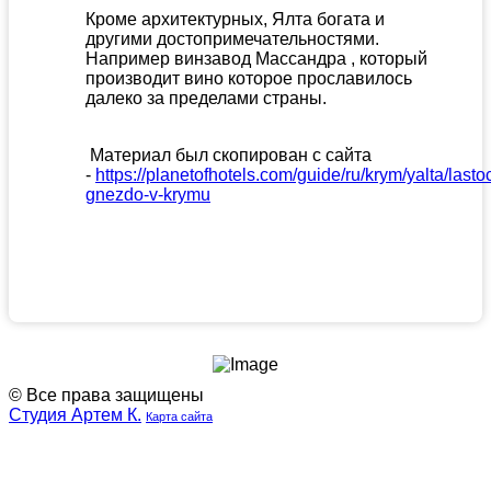
Кроме архитектурных, Ялта богата и
другими достопримечательностями.
Например винзавод Массандра , который
производит вино которое прославилось
далеко за пределами страны.
Материал был скопирован с сайта
-
https://planetofhotels.com/guide/ru/krym/yalta/lasto
gnezdo-v-krymu
© Все права защищены
Студия Артем К.
Карта сайта
Наша
Наш
группа
телеграмм