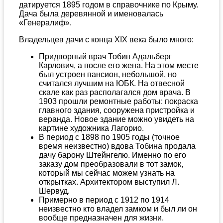
датируется 1895 годом в справочнике по Крыму.
Дача была деревянной и именовалась
«Генералиф».
Владельцев дачи с конца XIX века было много:
Придворный врач Тобин Адальберг
Карлович, а после его жена. На этом месте
был устроен пансион, небольшой, но
считался лучшим на ЮБК. На отвесной
скале как раз располагался дом врача. В
1903 прошли ремонтные работы: покраска
главного здания, сооружена пристройка и
веранда. Новое здание можно увидеть на
картине художника Лагорио.
В период с 1898 по 1905 годы (точное
время неизвестно) вдова Тобина продала
дачу барону Штейнгелю. Именно по его
заказу дом преобразовали в тот замок,
который мы сейчас можем узнать на
открытках. Архитектором выступил Л.
Шервуд.
Примерно в период с 1912 по 1914
неизвестно кто владел замком и был ли он
вообще предназначен для жизни.