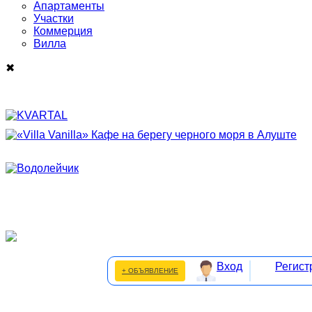
Апартаменты
Участки
Коммерция
Виллa
✖
Вход
Регист
+ ОБЪЯВЛЕНИЕ