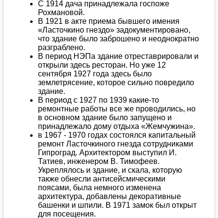
С 1914 дача принадлежала госпоже
Рохмановой.
В 1921 в акте приема бывшего имения
«Ласточкино гнездо» задокументировано,
что здание было заброшено и неоднократно
разграблено.
В период НЭПа здание отреставрировали и
открыли здесь ресторан. Но уже 12
сентября 1927 года здесь было
землетрясение, которое сильно повредило
здание.
В период с 1927 по 1939 какие-то
ремонтные работы все же проводились, но
в основном здание было запущено и
принадлежало дому отдыха «Жемчужина».
в 1967 - 1970 годах состоялся капитальный
ремонт Ласточкиного гнезда сотрудниками
Гипроград. Архитектором выступил И.
Татиев, инженером В. Тимофеев.
Укреплялось и здание, и скала, которую
также обнесли антисейсмическими
поясами, была немного изменена
архитектура, добавлены декоративные
башенки и шпили. В 1971 замок был открыт
для посещения.