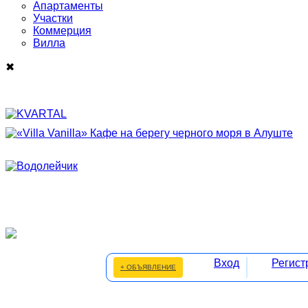
Апартаменты
Участки
Коммерция
Виллa
✖
Вход
Регист
+ ОБЪЯВЛЕНИЕ