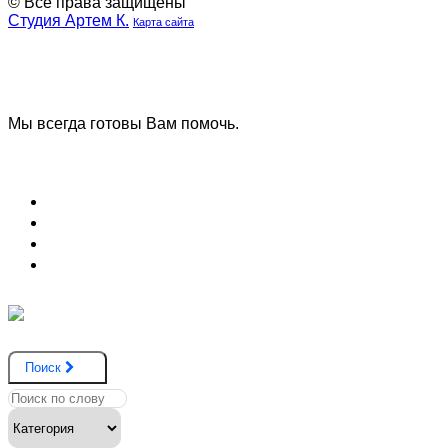
© Все права защищены
Студия Артем К.
Карта сайта
Наша
Наш
группа
телеграмм
ВК
канал
Мы всегда готовы Вам помочь.
Задать вопрос
Блог (Новости)
Договор оферты
Соглашение на обработку данных
Вопрос и ответ
Поиск