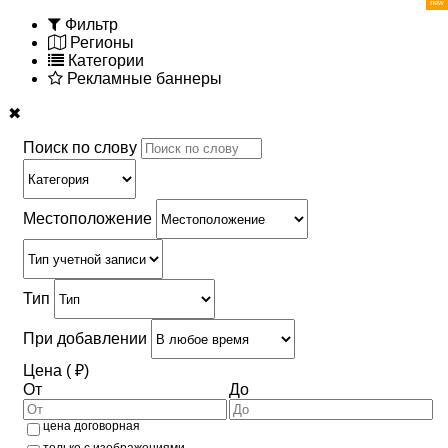
Фильтр
Регионы
Категории
Рекламные баннеры
✖
Поиск по слову
Местоположение
Тип
При добавлении
Цена ( ₽)
От
До
цена договорная