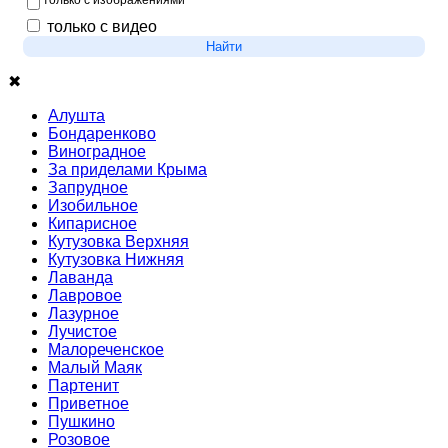
только с изображениями
только с видео
Найти
✖
Алушта
Бондаренково
Виноградное
За приделами Крыма
Запрудное
Изобильное
Кипарисное
Кутузовка Верхняя
Кутузовка Нижняя
Лаванда
Лавровое
Лазурное
Лучистое
Малореченское
Малый Маяк
Партенит
Приветное
Пушкино
Розовое