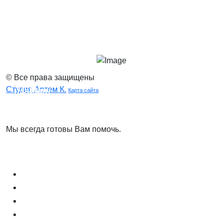
© Все права защищены
Студия Артем К.
Наша
Наш
Карта сайта
группа
телеграмм
ВК
канал
Мы всегда готовы Вам помочь.
Задать вопрос
Блог (Новости)
Договор оферты
Соглашение на обработку данных
Вопрос и ответ