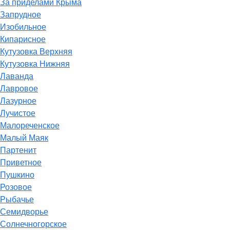
За приделами Крыма
Запрудное
Изобильное
Кипарисное
Кутузовка Верхняя
Кутузовка Нижняя
Лаванда
Лавровое
Лазурное
Лучистое
Малореченское
Малый Маяк
Партенит
Приветное
Пушкино
Розовое
Рыбачье
Семидворье
Солнечногорское