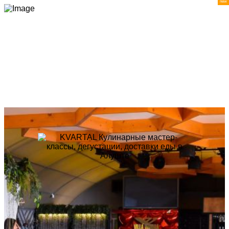
В
начало
О нас
Галерея
Отзывы
и
контакты