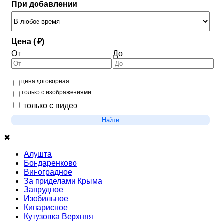
При добавлении
Цена ( ₽)
От
До
цена договорная
только с изображениями
только с видео
Найти
✖
Алушта
Бондаренково
Виноградное
За приделами Крыма
Запрудное
Изобильное
Кипарисное
Кутузовка Верхняя