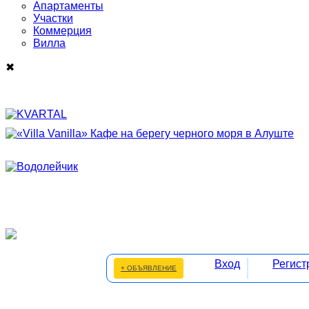
Апартаменты
Участки
Коммерция
Виллa
✖
Вход
Регист
+ ОБЪЯВЛЕНИЕ