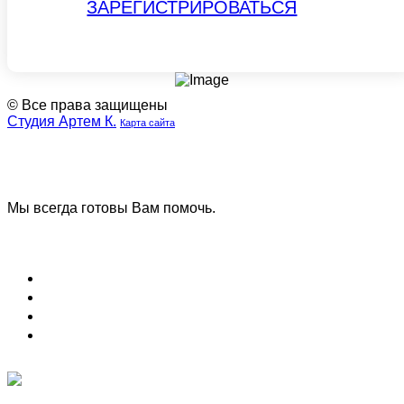
ЗАРЕГИСТРИРОВАТЬСЯ
© Все права защищены
Студия Артем К.
Карта сайта
Наша
Наш
группа
телеграмм
ВК
канал
Мы всегда готовы Вам помочь.
Задать вопрос
Блог (Новости)
Договор оферты
Соглашение на обработку данных
Вопрос и ответ