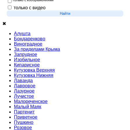
только с изображениями
только с видео
Найти
✖
Алушта
Бондаренково
Виноградное
За приделами Крыма
Запрудное
Изобильное
Кипарисное
Кутузовка Верхняя
Кутузовка Нижняя
Лаванда
Лавровое
Лазурное
Лучистое
Малореченское
Малый Маяк
Партенит
Приветное
Пушкино
Розовое