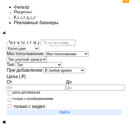
Фильтр
Регионы
Категории
Рекламные баннеры
✖
Поиск по слову
Местоположение
Тип
При добавлении
Цена ( ₽)
От
До
цена договорная
только с изображениями
только с видео
Найти
✖