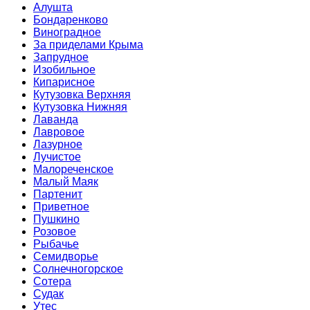
Алушта
Бондаренково
Виноградное
За приделами Крыма
Запрудное
Изобильное
Кипарисное
Кутузовка Верхняя
Кутузовка Нижняя
Лаванда
Лавровое
Лазурное
Лучистое
Малореченское
Малый Маяк
Партенит
Приветное
Пушкино
Розовое
Рыбачье
Семидворье
Солнечногорское
Сотера
Судак
Утес